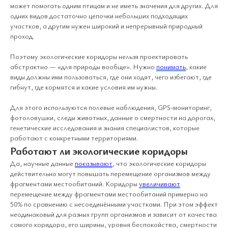
может помогать одним птицам и не иметь значения для других. Для
одних видов достаточно цепочки небольших подходящих
участков, а другим нужен широкий и непрерывный природный
проход.
Поэтому экологические коридоры нельзя проектировать
абстрактно — «для природы вообще». Нужно
понимать
, какие
виды должны ими пользоваться, где они ходят, чего избегают, где
гибнут, где кормятся и какие условия им нужны.
Для этого используются полевые наблюдения, GPS-мониторинг,
фотоловушки, следы животных, данные о смертности на дорогах,
генетические исследования и знания специалистов, которые
работают с конкретными территориями.
Работают ли экологические коридоры
Да, научные данные
показывают
, что экологические коридоры
действительно могут повышать перемещение организмов между
фрагментами местообитаний. Коридоры
увеличивают
перемещение между фрагментами местообитаний примерно на
50% по сравнению с несоединёнными участками. При этом эффект
неодинаковый для разных групп организмов и зависит от качества
самого коридора, его ширины, уровня беспокойства, смертности