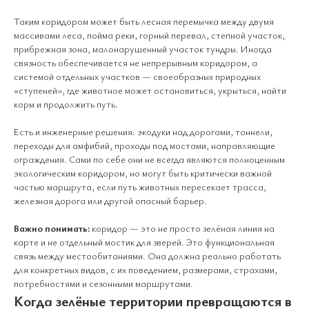
Таким коридором может быть лесная перемычка между двумя
массивами леса, пойма реки, горный перевал, степной участок,
прибрежная зона, малонарушенный участок тундры. Иногда
связность обеспечивается не непрерывным коридором, а
системой отдельных участков — своеобразных природных
«ступеней», где животное может остановиться, укрыться, найти
корм и продолжить путь.
Есть и инженерные решения: экодуки над дорогами, тоннели,
переходы для амфибий, проходы под мостами, направляющие
ограждения. Сами по себе они не всегда являются полноценным
экологическим коридором, но могут быть критически важной
частью маршрута, если путь животных пересекает трасса,
железная дорога или другой опасный барьер.
Важно понимать:
коридор — это не просто зелёная линия на
карте и не отдельный мостик для зверей. Это функциональная
связь между местообитаниями. Она должна реально работать
для конкретных видов, с их поведением, размерами, страхами,
потребностями и сезонными маршрутами.
Когда зелёные территории превращаются в