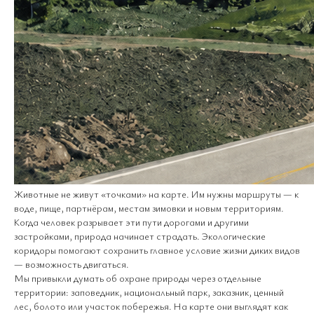
Животные не живут «точками» на карте. Им нужны маршруты — к
воде, пище, партнёрам, местам зимовки и новым территориям.
Когда человек разрывает эти пути дорогами и другими
застройками, природа начинает страдать. Экологические
коридоры помогают сохранить главное условие жизни диких видов
— возможность двигаться.
Мы привыкли думать об охране природы через отдельные
территории: заповедник, национальный парк, заказник, ценный
лес, болото или участок побережья. На карте они выглядят как