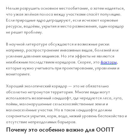
Нельзя разрушить основное местообитание, а затем надеяться,
что узкая зелёная полоса между участками спасёт популяцию.
Если природные ядра деградируют, если исчезают кормовые
ресурсы, водоёмы, укрытия и места размножения, один коридор
не решит проблему.
В научной литературе обсуждаются и возможные риски:
например, распространение инвазивных видов, болезней или
усиление давления хищников. Но эти эффекты не являются
неизбежным последствием коридоров. Скорее, это
факторы
,
которые нужно учитывать при проектировании, управлении и
мониторинге.
Хороший экологический коридор — это не обязательно
абсолютно нетронутая территория. Многие виды могут
использовать мозаичный ландшафт, где чередуются леса, луга,
поймы, малонарушенные сельскохозяйственные земли и
малонаселённые участки. Но в таком ландшафте должны
сохраняться укрытия, корм, вода, низкий уровень беспокойства и
отсутствие непреодолимых барьеров.
Почему это особенно важно для ООПТ