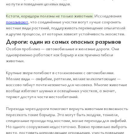
на пути и поведения целевых видов.
Кстати, коридоры полезны не только животным.
Исследования
показывают
, что соединённые участки могут лучше сохранять
местные виды растений, поддерживать перемещение опылителей
и другие процессы, от которых зависит устойчивость экосистем.
Дороги: один из самых опасных разрывов
Особая проблема — автомобильные и железные дороги. Они
одновременно работают как барьер и как причина гибели
животных.
Крупные звери погибают в столкновениях с автомобилями.
Мелкие виды — амфибии, рептилии, мелкие млекопитающие —
массово гибнут почти незаметно для человека. Многие животные
вообще избегают шумных и освещённых участков, а значит,
теряют доступ к части местообитаний.
Переходы через дороги помогают вернуть животным возможность
пересекать такие барьеры. Это могут быть экодуки, тоннели,
специальные проходы под мостами, малые переходы для амфибий.
Но одного сооружения недостаточно. Важно правильно выбрать
место, поставить направляющие ограждения, учесть поведение