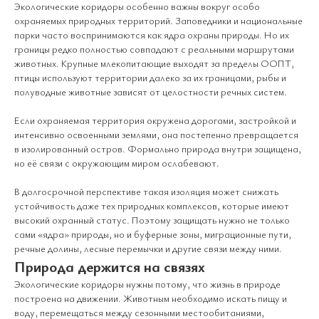
Экологические коридоры особенно важны вокруг особо
охраняемых природных территорий. Заповедники и национальные
парки часто воспринимаются как ядра охраны природы. Но их
границы редко полностью совпадают с реальными маршрутами
животных. Крупные млекопитающие выходят за пределы ООПТ,
птицы используют территории далеко за их границами, рыбы и
полуводные животные зависят от целостности речных систем.
Если охраняемая территория окружена дорогами, застройкой и
интенсивно освоенными землями, она постепенно превращается
в изолированный остров. Формально природа внутри защищена,
но её связи с окружающим миром ослабевают.
В долгосрочной перспективе такая изоляция может снижать
устойчивость даже тех природных комплексов, которые имеют
высокий охранный статус. Поэтому защищать нужно не только
сами «ядра» природы, но и буферные зоны, миграционные пути,
речные долины, лесные перемычки и другие связи между ними.
Природа держится на связях
Экологические коридоры нужны потому, что жизнь в природе
построена на движении. Животным необходимо искать пищу и
воду, перемещаться между сезонными местообитаниями,