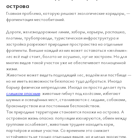
острова
Главная проблема, которую решают экологические коридоры, —
фрагментация местообитаний.
Дороги, железнодорожные линии, заборы, карьеры, распашка,
плотины, трубопроводы, туристическая инфраструктура и
застройка разрезают природные пространства на отдельные
фрагменты. Внешне каждый из них может оставаться «зелёным»:
лес всё ещё стоит, болото не осушено, луг не застроен. Но для
многих видов такой участок уже не обеспечивает полноценной
жизни.
Животное может видеть подходящий лес, водоём или пастбище —
но не иметь возможности безопасно туда добраться. Иногда
барьер физически непреодолим. Иногда он просто делает путь
слишком опасным
: животные гибнут под колёсами, избегают
шумных и освещённых мест, сталкиваются с людьми, собаками,
браконьерством или постоянным беспокойством.
Так природные территории становятся похожи на острова. А
островная жизнь опасна: популяции изолируются, обмен между
группами ослабевает, животным труднее находить корм,
партнёров и новые участки. Со временем это снижает
устойчивость не только отдельных видов, но и целых экосистем.