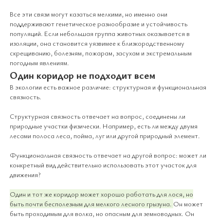
Все эти связи могут казаться мелкими, но именно они
поддерживают генетическое разнообразие и устойчивость
популяций. Если небольшая группа животных оказывается в
изоляции, она становится уязвимее к близкородственному
скрещиванию, болезням, пожарам, засухам и экстремальным
погодным явлениям.
Один коридор не подходит всем
В экологии есть важное различие: структурная и функциональная
связность.
Структурная связность отвечает на вопрос, соединены ли
природные участки физически. Например, есть ли между двумя
лесами полоса леса, пойма, луг или другой природный элемент.
Функциональная связность отвечает на другой вопрос: может ли
конкретный вид действительно использовать этот участок для
движения?
Один и тот же коридор может хорошо работать для лося, но
быть почти бесполезным для мелкого лесного грызуна.
Он может
быть проходимым для волка, но опасным для земноводных. Он