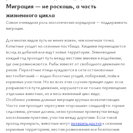
Миграция — не роскошь, а часть
жизненного цикла
Самая очевидная роль экологических коридоров — поддерживать
миграции.
Для многих видов путь не менее важен, чем конечная точка.
Копытные уходят на сезонные пастбища. Хищники перемещаются
вслед за добычей или ищут новые территории. Земноводные
каждый год проходят путь между местами зимовки и водоёмами,
где они размножаются. Рыбы зависят от свободного движения по
рекам. Перелётные птицы нуждаются в сети остановочных
местообитаний — водно-болотных угодий, побережий, пойм и
кормовых участков. Но во всех этих случаях принцип один: если
разрываются пути движения, нарушается не только перемещение
отдельных животных, но и весь жизненный цикл вида.
Особенно уязвимы длинные миграции крупных млекопитающих.
Часто они проходят через узкие «горлышки» ландшафта: горные
седловины, речные долины, незастроенные промежутки между
населёнными пунктами, участки между дорогами. Если такой
проход перекрыть, животные могут
потерять доступ
к сезонным
кормовым территориям, местам размножения или безопасным