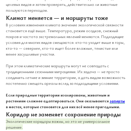
целевых видов и затем проверять, действительно ли животные
пользуются переходом.
Климат меняется — и маршруты тоже
В условиях изменения климата значение экологической связности
становится ещё выше. Температура, режим осадков, снежный
покров и частота экстремальных явлений меняются. Подходящие
условия для многих видов смещаются: кто-то уходит выше в горы,
кто-то — севернее, кто-то ищет более влажные, тенистые или
менее засушливые участки.
При этом климатические маршруты могут не совпадать с
традиционными сезонными миграциями. Их задача — не просто
соединить летние и зимние территории, а дать видам возможность
постепенно смещать ареалы вслед за подходящими условиями.
Если природные территории изолированы, животным и
растениям сложнее адаптироваться. Они оказываются
заперты
в местах, которые становятся для них всё менее пригодными.
Коридор не заменяет сохранение природы
Экологические коридоры важны, но это не универсальное
решение.