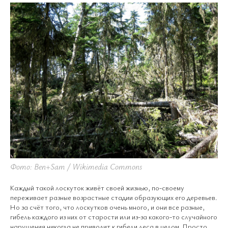
Фото: Ben+Sam / Wikimedia Commons
Каждый такой лоскуток живёт своей жизнью, по-своему
переживает разные возрастные стадии образующих его деревьев.
Но за счёт того, что лоскутков очень много, и они все разные,
гибель каждого из них от старости или из-за какого-то случайного
нарушения никогда не приводит к гибели леса в целом. Просто