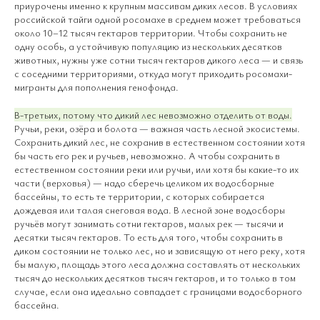
приурочены именно к крупным массивам диких лесов. В условиях
российской тайги одной росомахе в среднем может требоваться
около 10–12 тысяч гектаров территории. Чтобы сохранить не
одну особь, а устойчивую популяцию из нескольких десятков
животных, нужны уже сотни тысяч гектаров дикого леса — и связь
с соседними территориями, откуда могут приходить росомахи-
мигранты для пополнения генофонда.
В-третьих, потому что дикий лес невозможно отделить от воды.
Ручьи, реки, озёра и болота — важная часть лесной экосистемы.
Сохранить дикий лес, не сохранив в естественном состоянии хотя
бы часть его рек и ручьев, невозможно. А чтобы сохранить в
естественном состоянии реки или ручьи, или хотя бы какие-то их
части (верховья) — надо сберечь целиком их водосборные
бассейны, то есть те территории, с которых собирается
дождевая или талая снеговая вода. В лесной зоне водосборы
ручьёв могут занимать сотни гектаров, малых рек — тысячи и
десятки тысяч гектаров. То есть для того, чтобы сохранить в
диком состоянии не только лес, но и зависящую от него реку, хотя
бы малую, площадь этого леса должна составлять от нескольких
тысяч до нескольких десятков тысяч гектаров, и то только в том
случае, если она идеально совпадает с границами водосборного
бассейна.