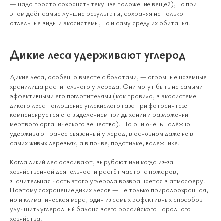
— надо просто сохранять текущее положение вещей), но при
этом даёт самые лучшие результаты, сохраняя не только
отдельные виды и экосистемы, но и саму среду их обитания.
Дикие леса удерживают углерод
Дикие леса, особенно вместе с болотами, — огромные наземные
хранилища растительного углерода. Они могут быть не самыми
эффективными его поглотителями (как правило, в экосистеме
дикого леса поглощение углекислого газа при фотосинтезе
компенсируется его выделением при дыхании и разложении
мертвого органического вещества). Но они очень надёжно
удерживают ранее связанный углерод, в основном даже не в
самих живых деревьях, а в почве, подстилке, валежнике.
Когда дикий лес осваивают, вырубают или когда из-за
хозяйственной деятельности растёт частота пожаров,
значительная часть этого углерода возвращается в атмосферу.
Поэтому сохранение диких лесов — не только природоохранная,
но и климатическая мера, один из самых эффективных способов
улучшить углеродный баланс всего российского народного
хозяйства.