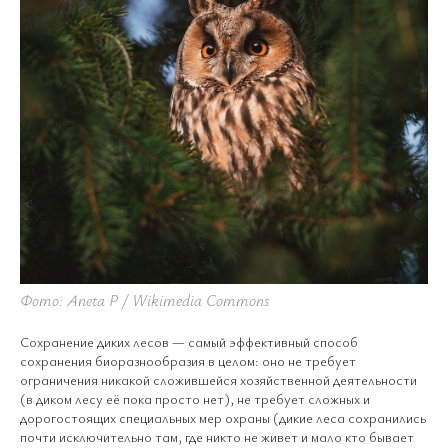
Фото: Aneta P / Wikimedia Commons
Сохранение диких лесов — самый эффективный способ
сохранения биоразнообразия в целом: оно не требует
ограничения никакой сложившейся хозяйственной деятельности
(в диком лесу её пока просто нет), не требует сложных и
дорогостоящих специальных мер охраны (дикие леса сохранились
почти исключительно там, где никто не живет и мало кто бывает