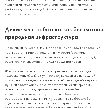
площади диких лесов делают многие районы нашей страны
удобными для жизни людей и благоприятными для развития
сельского хозяйства.
Дикие леса работают как бесплатная
природная инфраструктура
Наконец, дикие леса, живущие по законам природы и способные
противостоять многим бедствиям и угрозам (засухам,
аномальной жаре, вспышкам численности вредителей и т.д.), в
реальности очень экономят силы и средства людей.
Фактически дикий лес — это совершенно бесплатный для
человека мощнейший регулятор окружающей его природной
среды, выполняющий множество важнейших средообразующих
функций просто даром, за счёт естественных сил природы. В
освоенных лесах поддержание всех этих важнейших
средообразующих функций, постоянная борьба с
разнообразными бедствиями и угрозами, потребовала бы
содержания большого штата лесной охраны, сложного и
дорогого хозяйства, гораздо более интенсивной борьбы с