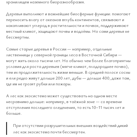
хранилищем наземного биоразнообразия.
Деревья выполняют и важнейшие биосферные функции: помогают
переносить влагу от океанов вглубь континентов, связывают и
накапливают углерод в растительности и почвах, поддерживают
местный климат, защищают почвы и водоёмы. Но сами деревья не
бессмертны.
Самые старые деревья в России — например, отдельные
лиственницы у северной границы леса в Восточной Сибири —
могут жить около тысячи лет. Но обычно чем более благоприятны
условия для роста деревьев (мягче климат, плодороднее почва),
тем их продолжительность жизни меньше. В средней полосе сосны
и ели редко живут дольше 200 лет, дубы — дольше 400, даже там,
где им не грозят рубки или пожары.
А лес как экосистема может существовать на одном месте
несравнимо дольше: например, в таёжной зоне — со времени
отступления последнего оледенения, то есть 10–11 тысяч лет и
больше.
При отсутствии разрушительных внешних воздействий дикий
лес как экосистема почти бессмертен.