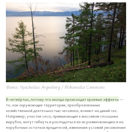
Фото: Vyacheslav Argenberg / Wikimedia Commons
В-четвёртых, потому что иногда происходят краевые эффекты
—
то, как окружающие территории, преобразованные
хозяйственной деятельностью человека, влияют на дикий лес.
Например, участки леса, примыкающие к массивам сплошных
вырубок, могут гибнуть и распадаться из-за размножающихся на
порубочных остатках вредителей, изменения условий увлажнения