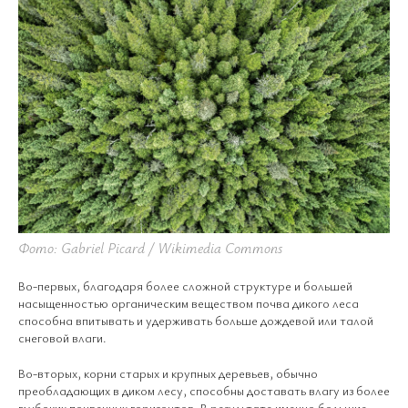
Фото: Gabriel Picard / Wikimedia Commons
Во-первых, благодаря более сложной структуре и большей
насыщенностью органическим веществом почва дикого леса
способна впитывать и удерживать больше дождевой или талой
снеговой влаги.
Во-вторых, корни старых и крупных деревьев, обычно
преобладающих в диком лесу, способны доставать влагу из более
глубоких почвенных горизонтов. В результате именно большие