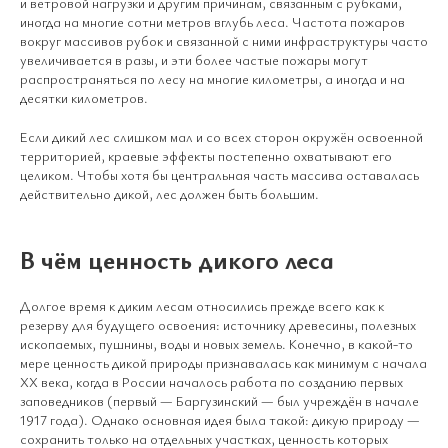
и ветровой нагрузки и другим причинам, связанным с рубками,
иногда на многие сотни метров вглубь леса. Частота пожаров
вокруг массивов рубок и связанной с ними инфраструктуры часто
увеличивается в разы, и эти более частые пожары могут
распространяться по лесу на многие километры, а иногда и на
десятки километров.
Если дикий лес слишком мал и со всех сторон окружён освоенной
территорией, краевые эффекты постепенно охватывают его
целиком. Чтобы хотя бы центральная часть массива оставалась
действительно дикой, лес должен быть большим.
В чём ценность дикого леса
Долгое время к диким лесам относились прежде всего как к
резерву для будущего освоения: источнику древесины, полезных
ископаемых, пушнины, воды и новых земель. Конечно, в какой-то
мере ценность дикой природы признавалась как минимум с начала
ХХ века, когда в России началось работа по созданию первых
заповедников (первый — Баргузинский — был учреждён в начале
1917 года). Однако основная идея была такой: дикую природу —
сохранить только на отдельных участках, ценность которых