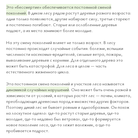
Это «бессмертие» обеспечивается постоянной сменой
поколений.
В диком лесу рядом растут деревья разного возраста:
одни только появляются, другие набирают силу, третьи стареют
и постепенно погибают. Старые или ослабленные деревья
падают, а их место занимают более молодые.
На эту смену поколений влияет не только возраст. В лесу
постоянно происходят случайные события: болезни, вспышки
численности насекомых-вредителей, сильные ветра, пожары,
вываливание деревьев с корнями. Для отдельного дерева это
может быть катастрофой. Для леса в целом — часть
естественного жизненного цикла.
Эта постоянная смена поколений и участков леса называется
динамикой случайных нарушений
. Она может быть очень разной в
зависимости от условий, в которых растёт лес — почвы, климата,
преобладающих древесных пород и множества дургих факторов.
Поэтому дикий лес не бывает ровным и однообразным. Он похож
на лоскутное одеяло: где-то растут старые деревья, где-то
молодые, где-то недавно был ветровал, где-то формируется
новое поколение леса, где-то лежит валежник, а где-то
пробивается подрост.