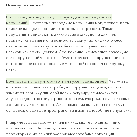
Почему так много?
Во-первых, потому что существует динамика случайных
нарушений.
Некоторые природные нарушения могут охватывать
немалые площади, например пожары и ветровалы. Такие
нарушения происходят в диких лесах редко, но на длинном
промежутке времени они возможны. Если участок дикого леса
слишком мал, одно крупное событие может уничтожить его
целиком или почти целиком. Лес, конечно, не исчезнет совсем, но
если нарушенный участок не будет окружен ненарушенными, его
естественное восстановление может пойти совсем по другому
пути.
Во-вторых, потому что животным нужен большой лес.
Лес — это
не только деревья, мхи и грибы, но и крупные хищники, которые
занимают вершину пищевой цепи и регулируют численность
других видов, а потому играют значительную роль в жизни лесных
экосистем и ландшафтов. Для выживания им нужны не отдельные
островки, а большие пространства и жизнеспособные популяции.
Например, росомаха — типичный хищник, тесно связанный с
дикими лесами. Она иногда живёт и на освоенных человеком
территориях, но ее наиболее жизнеспособные популяции