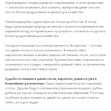
подтверждена специальными исследованиями, а за их пределами
— насколько возможно, всё освоить, превратив дикие леса во
что-то более продуктивное и ценное для хозяйства.
Такой подход был характерен не только для России. В эпоху
индустриализации природу во многих странах воспринимали как
сырьевой склад, который нужно «улучшить», «освоить» и сделать
более продуктивным для хозяйства.
Сегодня отношение постепенно меняется. Во многом — потому
что диких лесов осталось очень мало. В южной тайге,
широколиственных и хвойно-широколиственных лесах, лесостепи
они почти полностью утрачены. Крупные массивы сохранились в
основном в лесотундре, северной и средней тайге, в тропических
дождевых лесах и местами в горах.
Судьба оставшихся диких лесов, вероятно, решится уже в
ближайшие десятилетия.
Одни территории получат охранный
статус. Другие будут освоены или утрачены из-за дорог, рубок,
добычи ресурсов, пожаров и климатических изменений. Поэтому
особенно важно понимать: дикий лес ценен не только «сам по
себе», но и для людей.