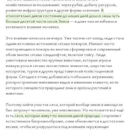
хозяйственное использование: через рубки, добычу ресурсов,
развитие инфраструктуры и другие формы освоения.
В
относительно диком состоянии до наших дней дошла лишь чуть
больше десятой части лесов Земли
— и даже она не избежала
косвенного влияния человека.
Это влияние началось не вчера. Уже тысячи лет назад люди стали
одним из главных источников лесных пожаров. Именно часто
повторяющиеся пожары во многом сформировали современный
облик многих лесных ландшафтов, включая тайгу. Люди
уничтожили множество крупных животных, которые играли
важную роль в лесных экосистемах: мамонтов, шерстистых
носорогов, туров и других представителей плейстоценовой
фауны. Сегодня к этому добавились глобальное загрязнение,
распространение инвазивных видов и изменение климата, из-за
которого смещаются природные зоны и ареалы растений и
животных.
Поэтому найти участок леса, который вообще никак и никогда не
был затронут человеком, уже невозможно. Но на планете всё ещё
есть
леса, которые живут по законам дикой природы:
сохраняют
естественное биоразнообразие, сами обновляются и достаточно
велики, чтобы не разрушаться под влиянием окружающих