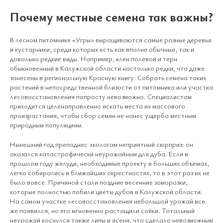
Почему местные семена так важны?
В лесном питомнике «Угры» выращиваются самые разные деревья
и кустарники, среди которых есть как вполне обычные, так и
довольно редкие виды. Например, клен полевой и терн
обыкновенный в Калужской области настолько редки, что даже
занесены в региональную Красную книгу. Собрать семена таких
растений в непосредственной близости от питомника или участка
лесовосстановления попросту невозможно. Специалистам
приходится целенаправленно искать места их массового
произрастания, чтобы сбор семян не нанес ущерба местным
природным популяциям.
Нынешний год преподнес экологам неприятный сюрприз: он
оказался катастрофически неурожайным для дуба. Если в
прошлом году желуди, необходимые проекту в больших объемах,
легко собирались в ближайших окрестностях, то в этот раз их не
было вовсе. Причиной стали поздние весенние заморозки,
которые полностью побили цветы дубов в Калужской области.
На самом участке лесовосстановления небольшой урожай все
же появился, но его мгновенно растащили сойки. Тотальный
неурожай коснулся также липы и ясеня, что сделало невозможным