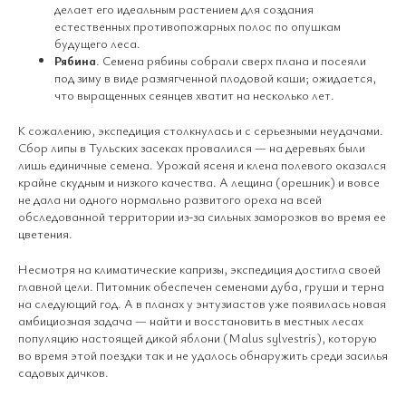
делает его идеальным растением для создания
естественных противопожарных полос по опушкам
будущего леса.
Рябина
. Семена рябины собрали сверх плана и посеяли
под зиму в виде размягченной плодовой каши; ожидается,
что выращенных сеянцев хватит на несколько лет.
К сожалению, экспедиция столкнулась и с серьезными неудачами.
Сбор липы в Тульских засеках провалился — на деревьях были
лишь единичные семена. Урожай ясеня и клена полевого оказался
крайне скудным и низкого качества. А лещина (орешник) и вовсе
не дала ни одного нормально развитого ореха на всей
обследованной территории из-за сильных заморозков во время ее
цветения.
Несмотря на климатические капризы, экспедиция достигла своей
главной цели. Питомник обеспечен семенами дуба, груши и терна
на следующий год. А в планах у энтузиастов уже появилась новая
амбициозная задача — найти и восстановить в местных лесах
популяцию настоящей дикой яблони (Malus sylvestris), которую
во время этой поездки так и не удалось обнаружить среди засилья
садовых дичков.