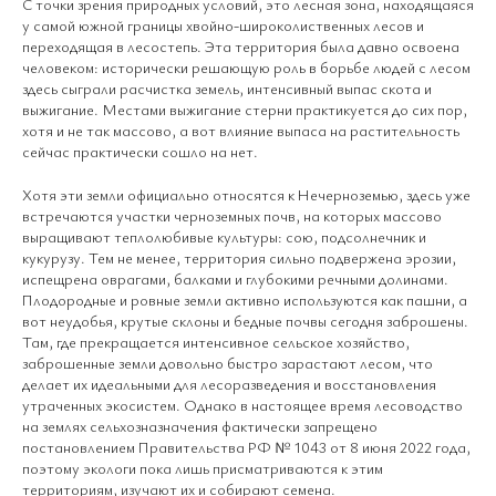
С точки зрения природных условий, это лесная зона, находящаяся
у самой южной границы хвойно-широколиственных лесов и
переходящая в лесостепь. Эта территория была давно освоена
человеком: исторически решающую роль в борьбе людей с лесом
здесь сыграли расчистка земель, интенсивный выпас скота и
выжигание. Местами выжигание стерни практикуется до сих пор,
хотя и не так массово, а вот влияние выпаса на растительность
сейчас практически сошло на нет.
Хотя эти земли официально относятся к Нечерноземью, здесь уже
встречаются участки черноземных почв, на которых массово
выращивают теплолюбивые культуры: сою, подсолнечник и
кукурузу. Тем не менее, территория сильно подвержена эрозии,
испещрена оврагами, балками и глубокими речными долинами.
Плодородные и ровные земли активно используются как пашни, а
вот неудобья, крутые склоны и бедные почвы сегодня заброшены.
Там, где прекращается интенсивное сельское хозяйство,
заброшенные земли довольно быстро зарастают лесом, что
делает их идеальными для лесоразведения и восстановления
утраченных экосистем. Однако в настоящее время лесоводство
на землях сельхозназначения фактически запрещено
постановлением Правительства РФ № 1043 от 8 июня 2022 года,
поэтому экологи пока лишь присматриваются к этим
территориям, изучают их и собирают семена.