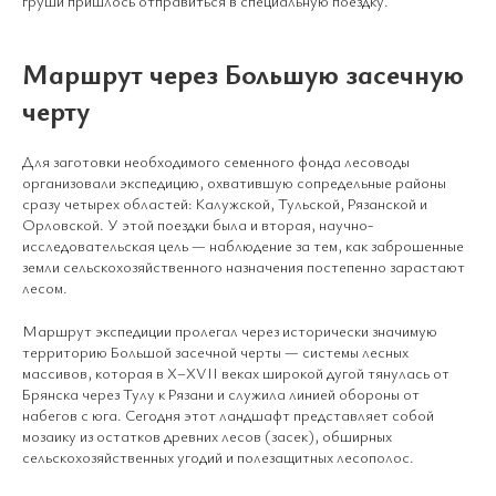
груши пришлось отправиться в специальную поездку.
Маршрут через Большую засечную
черту
Для заготовки необходимого семенного фонда лесоводы
организовали экспедицию, охватившую сопредельные районы
сразу четырех областей: Калужской, Тульской, Рязанской и
Орловской. У этой поездки была и вторая, научно-
исследовательская цель — наблюдение за тем, как заброшенные
земли сельскохозяйственного назначения постепенно зарастают
лесом.
Маршрут экспедиции пролегал через исторически значимую
территорию Большой засечной черты — системы лесных
массивов, которая в X–XVII веках широкой дугой тянулась от
Брянска через Тулу к Рязани и служила линией обороны от
набегов с юга. Сегодня этот ландшафт представляет собой
мозаику из остатков древних лесов (засек), обширных
сельскохозяйственных угодий и полезащитных лесополос.