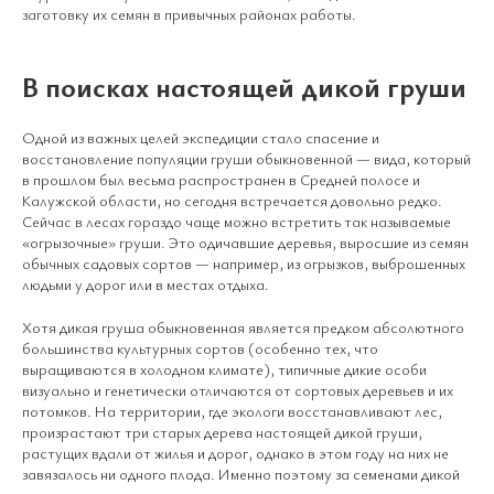
заготовку их семян в привычных районах работы.
В поисках настоящей дикой груши
Одной из важных целей экспедиции стало спасение и
восстановление популяции груши обыкновенной — вида, который
в прошлом был весьма распространен в Средней полосе и
Калужской области, но сегодня встречается довольно редко.
Сейчас в лесах гораздо чаще можно встретить так называемые
«огрызочные» груши. Это одичавшие деревья, выросшие из семян
обычных садовых сортов — например, из огрызков, выброшенных
людьми у дорог или в местах отдыха.
Хотя дикая груша обыкновенная является предком абсолютного
большинства культурных сортов (особенно тех, что
выращиваются в холодном климате), типичные дикие особи
визуально и генетически отличаются от сортовых деревьев и их
потомков. На территории, где экологи восстанавливают лес,
произрастают три старых дерева настоящей дикой груши,
растущих вдали от жилья и дорог, однако в этом году на них не
завязалось ни одного плода. Именно поэтому за семенами дикой