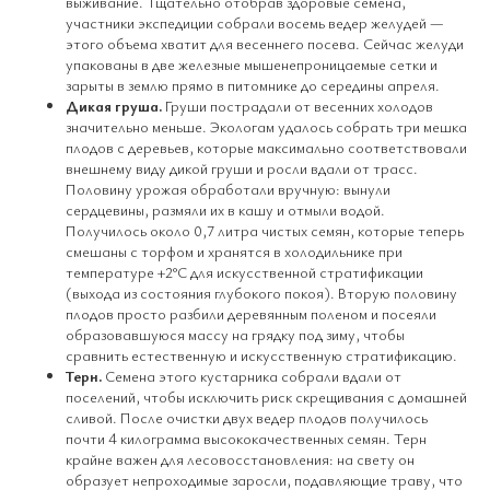
выживание. Тщательно отобрав здоровые семена,
участники экспедиции собрали восемь ведер желудей —
этого объема хватит для весеннего посева. Сейчас желуди
упакованы в две железные мышенепроницаемые сетки и
зарыты в землю прямо в питомнике до середины апреля.
Дикая груша.
Груши пострадали от весенних холодов
значительно меньше. Экологам удалось собрать три мешка
плодов с деревьев, которые максимально соответствовали
внешнему виду дикой груши и росли вдали от трасс.
Половину урожая обработали вручную: вынули
сердцевины, размяли их в кашу и отмыли водой.
Получилось около 0,7 литра чистых семян, которые теперь
смешаны с торфом и хранятся в холодильнике при
температуре +2°C для искусственной стратификации
(выхода из состояния глубокого покоя). Вторую половину
плодов просто разбили деревянным поленом и посеяли
образовавшуюся массу на грядку под зиму, чтобы
сравнить естественную и искусственную стратификацию.
Терн.
Семена этого кустарника собрали вдали от
поселений, чтобы исключить риск скрещивания с домашней
сливой. После очистки двух ведер плодов получилось
почти 4 килограмма высококачественных семян. Терн
крайне важен для лесовосстановления: на свету он
образует непроходимые заросли, подавляющие траву, что