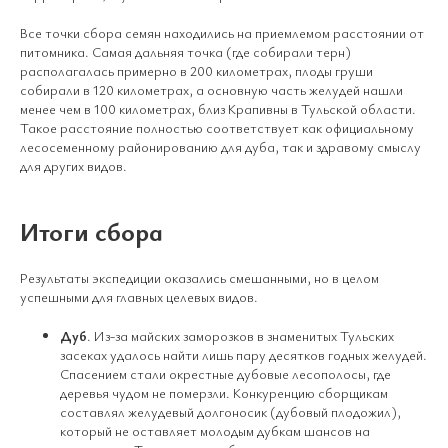
Все точки сбора семян находились на приемлемом расстоянии от
питомника. Самая дальняя точка (где собирали терн)
располагалась примерно в 200 километрах, плоды груши
собирали в 120 километрах, а основную часть желудей нашли
менее чем в 100 километрах, близ Крапивны в Тульской области.
Такое расстояние полностью соответствует как официальному
лесосеменному районированию для дуба, так и здравому смыслу
для других видов.
Итоги сбора
Результаты экспедиции оказались смешанными, но в целом
успешными для главных целевых видов.
Дуб
. Из-за майских заморозков в знаменитых Тульских
засеках удалось найти лишь пару десятков годных желудей.
Спасением стали окрестные дубовые лесополосы, где
деревья чудом не померзли. Конкуренцию сборщикам
составлял желудевый долгоносик (дубовый плодожил),
который не оставляет молодым дубкам шансов на